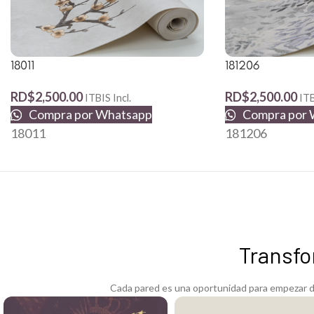
181206
18011
RD$
2,500.00
RD$
2,500.00
ITB
ITBIS Incl.
Compra por 
Compra por Whatsapp
181206
18011
Transfo
Cada pared es una oportunidad para empezar de