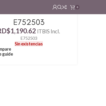
0
E752503
RD$
1,190.62
ITBIS Incl.
E752503
Sin existencias
mpare
e guide