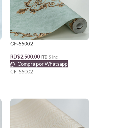
CF-55002
222023
RD$
2,500.00
RD$
2,500.00
ITBIS Incl.
Compra por Whatsapp
Compra p
CF-55002
222023