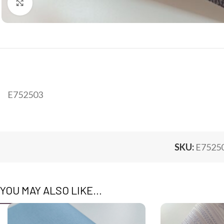
Click to enlarge
E752503
SKU:
E7525
YOU MAY ALSO LIKE…