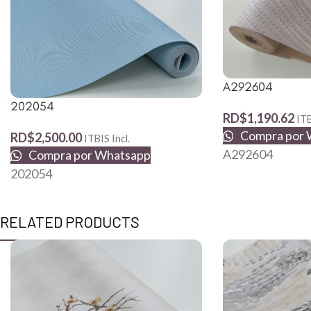
A292604
202054
RD$
1,190.62
ITB
Compra por 
RD$
2,500.00
ITBIS Incl.
A292604
Compra por Whatsapp
202054
RELATED PRODUCTS