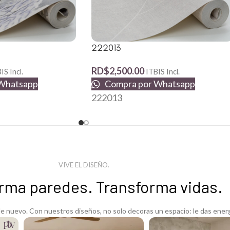
222013
RD$
2,500.00
IS Incl.
ITBIS Incl.
Whatsapp
Compra por Whatsapp
222013
VIVE EL DISEÑO.
rma paredes. Transforma vidas.
 nuevo. Con nuestros diseños, no solo decoras un espacio: le das energ