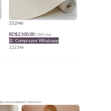
222146
BT-98272
RD$
2,500.00
RD$
2,100.00
ITBIS Incl.
Compra por Whatsapp
Compra p
222146
BT-98272
ía, personalidad y emoción.