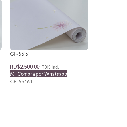
S77020
CF-55161
RD$
1,190.62
Compra p
RD$
2,500.00
ITBIS Incl.
S77020
Compra por Whatsapp
CF-55161