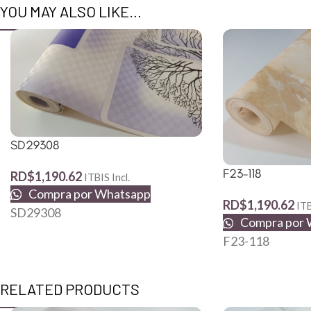
YOU MAY ALSO LIKE…
SD29308
F23-118
RD$
1,190.62
ITBIS Incl.
Compra por Whatsapp
RD$
1,190.62
ITB
SD29308
Compra por 
F23-118
RELATED PRODUCTS