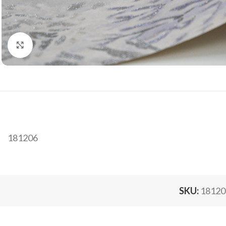
Click to enlarge
181206
SKU:
18120