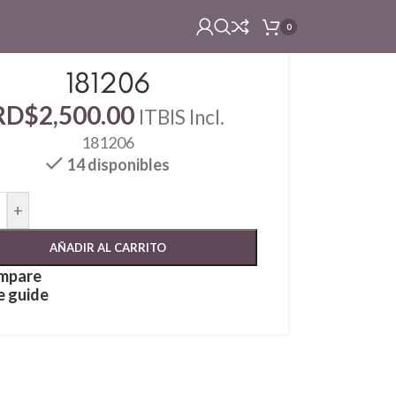
0
181206
RD$
2,500.00
ITBIS Incl.
181206
14 disponibles
+
AÑADIR AL CARRITO
mpare
e guide