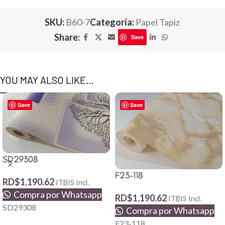
SKU:
B60-7
Categoría:
Papel Tapiz
Share:
Save
YOU MAY ALSO LIKE…
Save
Save
SD29308
F23-118
RD$
1,190.62
ITBIS Incl.
Compra por Whatsapp
RD$
1,190.62
ITBIS Incl.
SD29308
Compra por Whatsapp
F23-118