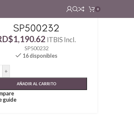
0
SP500232
RD$
1,190.62
ITBIS Incl.
SP500232
16 disponibles
+
AÑADIR AL CARRITO
mpare
e guide