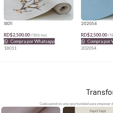
202054
18011
RD$
2,500.00
RD$
2,500.00
ITB
ITBIS Incl.
Compra por 
Compra por Whatsapp
202054
18011
Transfo
Cada pared es una oportunidad para empezar de