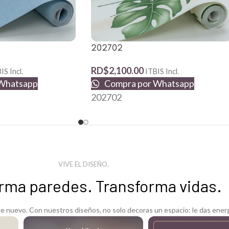
202702
RD$
2,100.00
IS Incl.
ITBIS Incl.
Whatsapp
Compra por Whatsapp
202702
VIVE EL DISEÑO.
rma paredes. Transforma vidas.
 nuevo. Con nuestros diseños, no solo decoras un espacio: le das energ