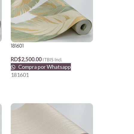
181601
222032
RD$
2,500.00
RD$
2,500.00
ITBIS Incl.
Compra por Whatsapp
Compra p
181601
222032