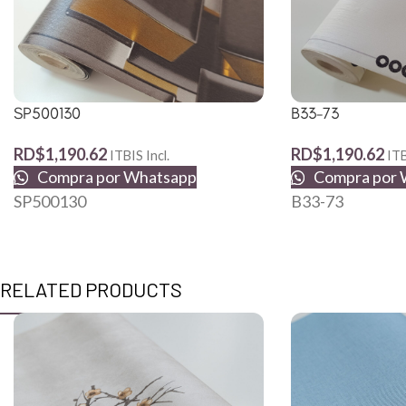
SP500130
B33-73
RD$
1,190.62
RD$
1,190.62
ITBIS Incl.
ITB
Compra por Whatsapp
Compra por 
SP500130
B33-73
RELATED PRODUCTS