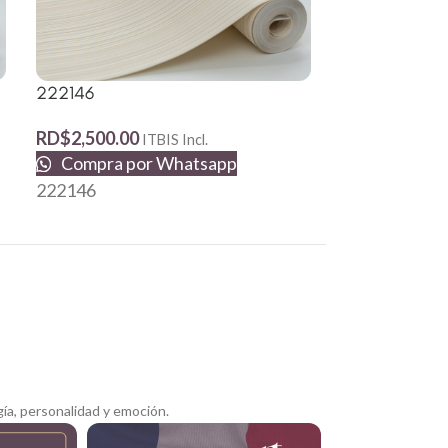
S30054-40
222146
RD$
1,190.62
RD$
2,500.00
ITBIS Incl.
Compra p
Compra por Whatsapp
S30054-40
222146
ía, personalidad y emoción.