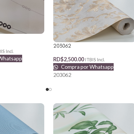
203062
IS Incl.
Whatsapp
RD$
2,500.00
ITBIS Incl.
Compra por Whatsapp
203062