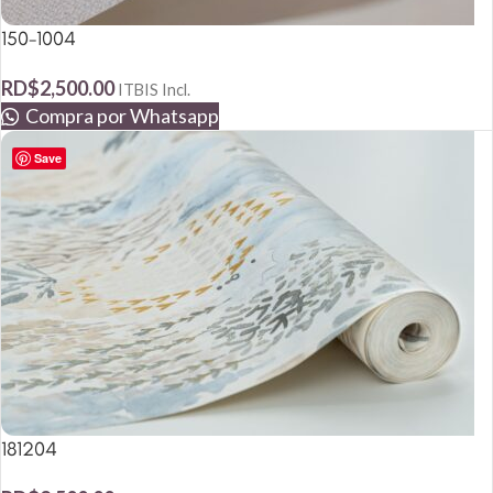
150-1004
RD$
2,500.00
ITBIS Incl.
Compra por Whatsapp
Save
181204