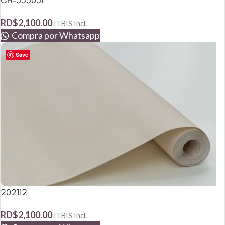
CH-555031
RD$
2,100.00
ITBIS Incl.
Compra por Whatsapp
Save
202112
RD$
2,100.00
ITBIS Incl.