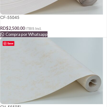
CF-55045
RD$
2,500.00
ITBIS Incl.
Compra por Whatsapp
Save