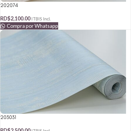
202074
RD$
2,100.00
ITBIS Incl.
Compra por Whatsapp
203031
RD$
2,500.00
ITBIS Incl.