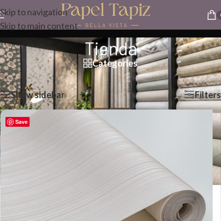
Skip to navigation
Skip to main content
Tienda
Categories
Portada
»
Tienda
Mostrando 31–40 de 139 resultados
Show sidebar
Filters
Save