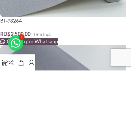
BT-98264
RD$
2,500.00
ITBIS Incl.
1
Compra por Whatsapp