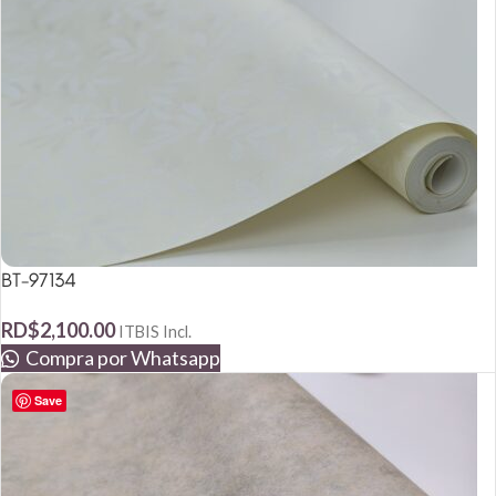
BT-97134
RD$
2,100.00
ITBIS Incl.
Compra por Whatsapp
Save