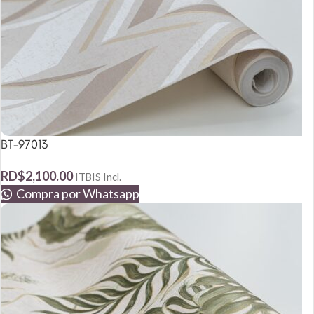
BT-97013
RD$
2,100.00
ITBIS Incl.
Compra por Whatsapp