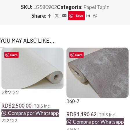
SKU:
LG580902
Categoría:
Papel Tapiz
Share:
Save
YOU MAY ALSO LIKE…
Save
Save
222122
B60-7
RD$
2,500.00
ITBIS Incl.
Compra por Whatsapp
RD$
1,190.62
ITBIS Incl.
222122
Compra por Whatsapp
B60-7