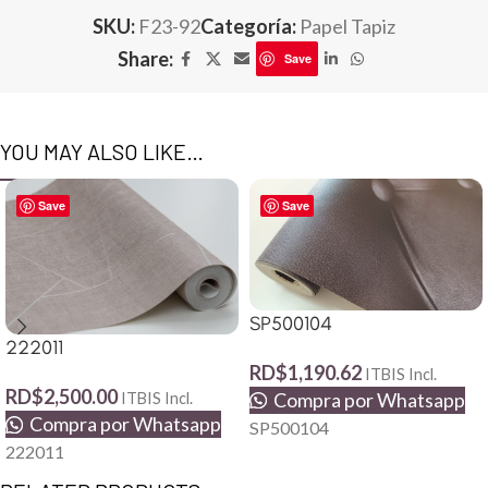
SKU:
F23-92
Categoría:
Papel Tapiz
Share:
Save
YOU MAY ALSO LIKE…
Save
Save
SP500104
222011
RD$
1,190.62
ITBIS Incl.
RD$
2,500.00
Compra por Whatsapp
ITBIS Incl.
Compra por Whatsapp
SP500104
222011