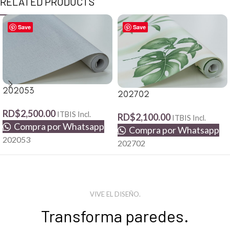
RELATED PRODUCTS
Save
Save
202053
202702
RD$
2,500.00
ITBIS Incl.
RD$
2,100.00
ITBIS Incl.
Compra por Whatsapp
Compra por Whatsapp
202053
202702
VIVE EL DISEÑO.
Transforma paredes.