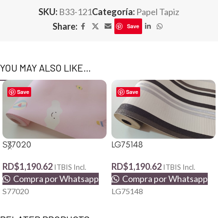
SKU:
B33-121
Categoría:
Papel Tapiz
Share:
Save
YOU MAY ALSO LIKE…
Save
Save
S77020
LG75148
RD$
1,190.62
RD$
1,190.62
ITBIS Incl.
ITBIS Incl.
Compra por Whatsapp
Compra por Whatsapp
S77020
LG75148