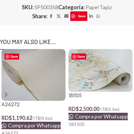
SKU:
SP500358
Categoría:
Papel Tapiz
Share:
Save
YOU MAY ALSO LIKE…
Save
Save
181105
A26272
RD$
2,500.00
ITBIS Incl.
Compra por Whatsapp
RD$
1,190.62
ITBIS Incl.
181105
Compra por Whatsapp
A26272