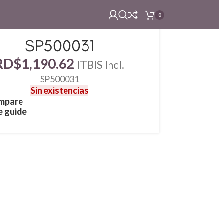
0
SP500031
RD$
1,190.62
ITBIS Incl.
SP500031
Sin existencias
mpare
e guide