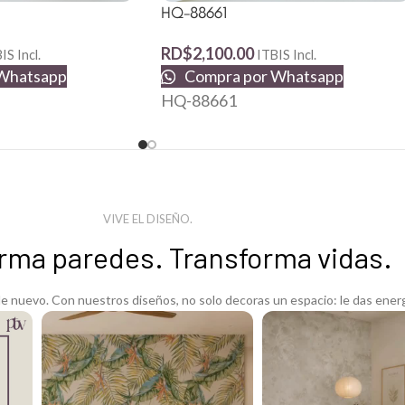
HQ-88661
RD$
2,100.00
IS Incl.
ITBIS Incl.
Whatsapp
Compra por Whatsapp
HQ-88661
VIVE EL DISEÑO.
rma paredes. Transforma vidas.
 nuevo. Con nuestros diseños, no solo decoras un espacio: le das energ