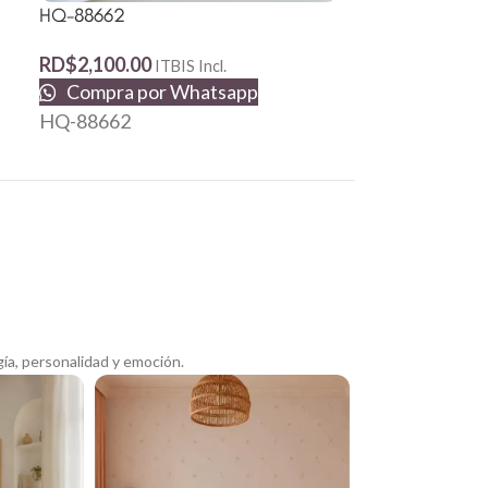
HQ-88662
RD$
1,190.62
Compra p
RD$
2,100.00
ITBIS Incl.
S77020
Compra por Whatsapp
HQ-88662
ía, personalidad y emoción.