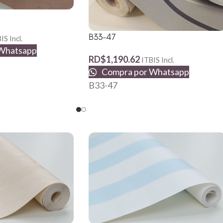
B33-47
IS Incl.
Whatsapp
RD$
1,190.62
ITBIS Incl.
Compra por Whatsapp
B33-47