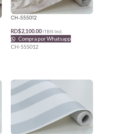
181206
CH-555012
RD$
2,500.00
RD$
2,100.00
ITBIS Incl.
Compra p
Compra por Whatsapp
181206
CH-555012
S77020