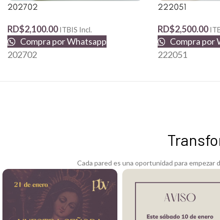
202702
222051
RD$
2,100.00
RD$
2,500.00
ITBIS Incl.
ITB
Compra por Whatsapp
Compra por 
202702
222051
Transfo
Cada pared es una oportunidad para empezar de