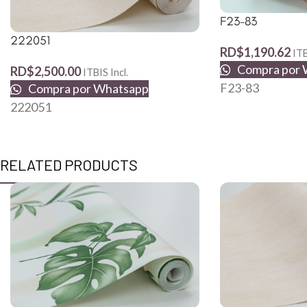
F23-83
222051
RD$
1,190.62
ITB
Compra por 
RD$
2,500.00
ITBIS Incl.
F23-83
Compra por Whatsapp
222051
RELATED PRODUCTS