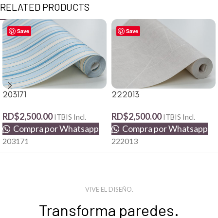
RELATED PRODUCTS
Save
Save
203171
222013
RD$
2,500.00
RD$
2,500.00
ITBIS Incl.
ITBIS Incl.
Compra por Whatsapp
Compra por Whatsapp
203171
222013
VIVE EL DISEÑO.
Transforma paredes.