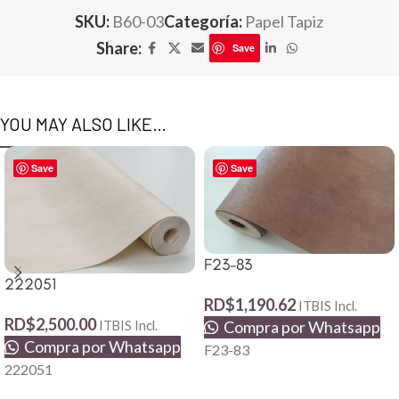
SKU:
B60-03
Categoría:
Papel Tapiz
Share:
Save
YOU MAY ALSO LIKE…
Save
Save
F23-83
222051
RD$
1,190.62
ITBIS Incl.
RD$
2,500.00
Compra por Whatsapp
ITBIS Incl.
Compra por Whatsapp
F23-83
222051