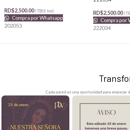
RD$
2,500.00
ITBIS Incl.
RD$
2,500.00
ITB
Compra por Whatsapp
Compra por 
202053
222034
Transfo
Cada pared es una oportunidad para empezar de