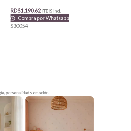
RD$
1,190.62
RD$
1,190.62
Compra p
ITBIS Incl.
Compra por Whatsapp
S77020
S30054
ía, personalidad y emoción.