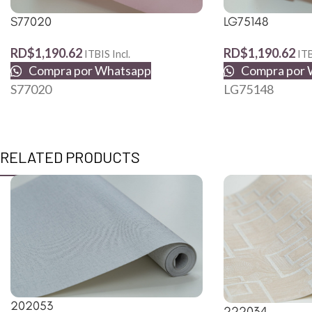
S77020
LG75148
RD$
1,190.62
RD$
1,190.62
ITBIS Incl.
ITB
Compra por Whatsapp
Compra por 
S77020
LG75148
RELATED PRODUCTS
202053
222034