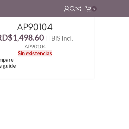
0
AP90104
RD$
1,498.60
ITBIS Incl.
AP90104
Sin existencias
mpare
e guide