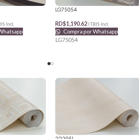
LG75054
RD$
1,190.62
IS Incl.
ITBIS Incl.
Whatsapp
Compra por Whatsapp
LG75054
222051