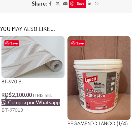
Share:
Save
YOU MAY ALSO LIKE…
Save
Save
BT-97013
RD$
2,100.00
ITBIS Incl.
Compra por Whatsapp
BT-97013
PEGAMENTO LANCO (1/4)