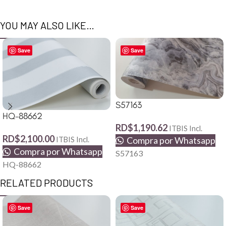
YOU MAY ALSO LIKE…
Save
Save
S57163
HQ-88662
RD$
1,190.62
ITBIS Incl.
RD$
2,100.00
Compra por Whatsapp
ITBIS Incl.
Compra por Whatsapp
S57163
HQ-88662
RELATED PRODUCTS
Save
Save