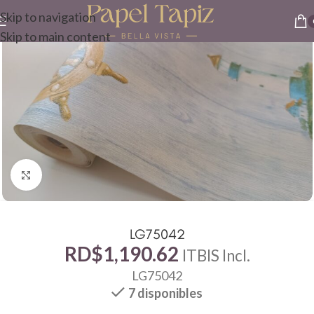
Skip to navigation
Skip to main content
Click to enlarge
LG75042
RD$
1,190.62
ITBIS Incl.
LG75042
7 disponibles