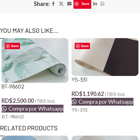
Share:
Save
YOU MAY ALSO LIKE…
Save
Save
YS-331
BT-98602
RD$
1,190.62
ITBIS Incl.
RD$
2,500.00
Compra por Whatsapp
ITBIS Incl.
Compra por Whatsapp
YS-331
BT-98602
RELATED PRODUCTS