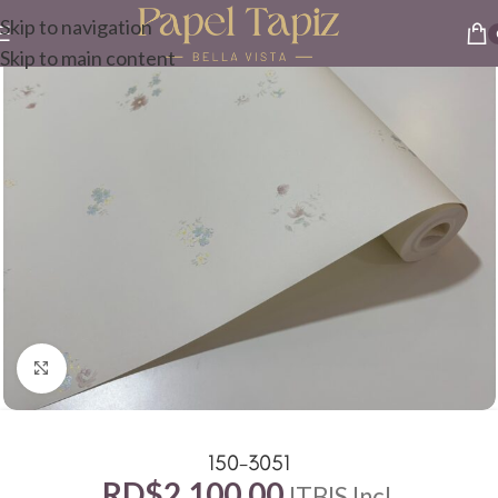
Skip to navigation
Skip to main content
Click to enlarge
150-3051
RD$
2,100.00
ITBIS Incl.