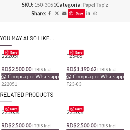
SKU:
150-3051
Categoría:
Papel Tapiz
Share:
Save
YOU MAY ALSO LIKE…
Save
Save
222051
F23-83
RD$
2,500.00
RD$
1,190.62
ITBIS Incl.
ITBIS Incl.
Compra por Whatsapp
Compra por Whatsapp
222051
F23-83
RELATED PRODUCTS
Save
Save
222034
222051
RD$
2,500.00
RD$
2,500.00
ITBIS Incl.
ITBIS Incl.